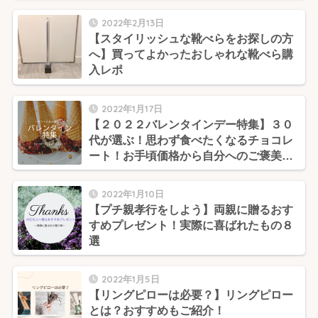
2022年2月13日
【スタイリッシュな靴べらをお探しの方
へ】買ってよかったおしゃれな靴べら購
入レポ
2022年1月17日
【２０２２バレンタインデー特集】３０
代が選ぶ！思わず食べたくなるチョコレ
ート！お手頃価格から自分へのご褒美ま
でご紹介♩
2022年1月10日
【プチ親孝行をしよう】両親に贈るおす
すめプレゼント！実際に喜ばれたもの８
選
2022年1月5日
【リングピローは必要？】リングピロー
とは？おすすめもご紹介！