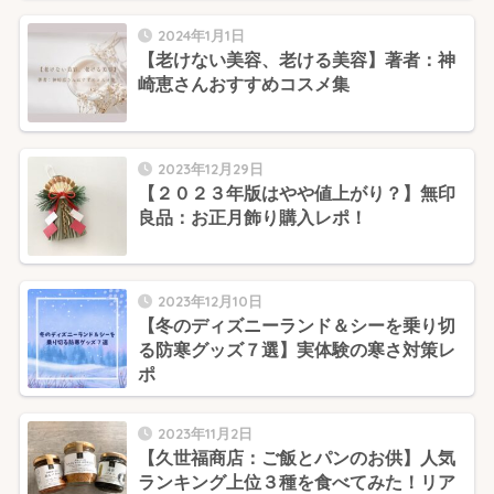
2024年1月1日
【老けない美容、老ける美容】著者：神
崎恵さんおすすめコスメ集
2023年12月29日
【２０２３年版はやや値上がり？】無印
良品：お正月飾り購入レポ！
2023年12月10日
【冬のディズニーランド＆シーを乗り切
る防寒グッズ７選】実体験の寒さ対策レ
ポ
2023年11月2日
【久世福商店：ご飯とパンのお供】人気
ランキング上位３種を食べてみた！リア