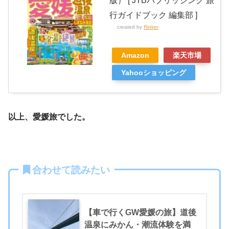
版） [ JTBパブリッシング 旅
行ガイドブック 編集部 ]
created by
Rinker
Amazon
楽天市場
Yahooショッピング
以上、愛媛旅でした。
合わせて読みたい
【車で行くGW愛媛の旅】道後
温泉にみかん・潮流体験を満