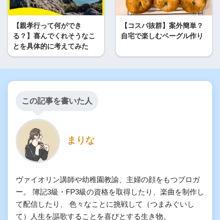
【親孝行って何ができ
【コスパ抜群】案外簡単？
る？】喜んでくれそうなこ
自宅で楽しむベーグル作り
とを具体的に考えてみた
この記事を書いた人
まりな
ヴァイオリン講師や幼稚園教諭、主婦の顔をもつブロガ
ー。 簿記3級・FP3級の資格を取得したり、楽曲を制作し
て配信したり、 色々なことに挑戦して（つまみぐいし
て）人生を謳歌することを喜びとする生き物。