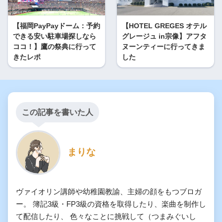
【福岡PayPayドーム：予約
【HOTEL GREGES オテル
できる安い駐車場探しなら
グレージュ in宗像】アフタ
ココ！】鷹の祭典に行って
ヌーンティーに行ってきま
きたレポ
した
この記事を書いた人
まりな
ヴァイオリン講師や幼稚園教諭、主婦の顔をもつブロガ
ー。 簿記3級・FP3級の資格を取得したり、楽曲を制作し
て配信したり、 色々なことに挑戦して（つまみぐいし