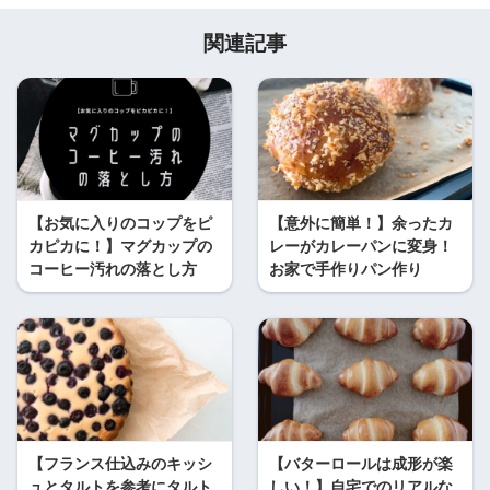
関連記事
【お気に入りのコップをピ
【意外に簡単！】余ったカ
カピカに！】マグカップの
レーがカレーパンに変身！
コーヒー汚れの落とし方
お家で手作りパン作り
【フランス仕込みのキッシ
【バターロールは成形が楽
ュとタルトを参考にタルト
しい！】自宅でのリアルな