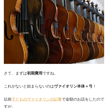
さて、まずは
初期費用
ですね。
これがないと始まらないのは
ヴァイオリン本体＋弓
！
以前
子どものヴァイオリンの記事
で金額のお話をしたので
すが、